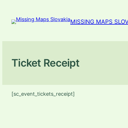
Prejsť
na
MISSING MAPS SLO
obsah
Ticket Receipt
[sc_event_tickets_receipt]